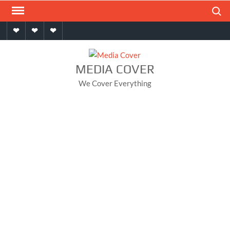
Skip
Search
to
Home
About
Contact
content
MEDIA COVER
We Cover Everything