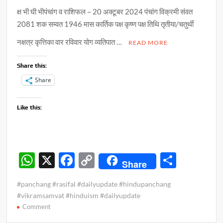
मंचन
क्ष भी घी भीपंचांग व राशिफल – 20 अक्टूबर 2024 पंचांग विक्रमी संवत
2081 शक सम्वत 1946 मास कार्तिक पक्ष कृष्ण पक्ष तिथि तृतीया/चतुर्थी
नक्षत्र कृत्तिका वार रविवार योग व्यतिपात …
READ MORE
Share this:
Share
Like this:
W
X
F
C
S
Share
h
ac
o
h
#panchang #rasifal #dailyupdate #hindupanchang
at
e
p
ar
#vikramsamvat #hinduism #dailyupdate
s
b
y
e
on
Comment
पंचांग