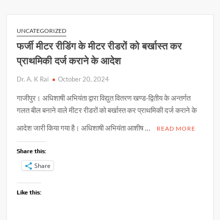
ने
A
o
Li
दुधमुंही
p
o
n
बच्ची
UNCATEGORIZED
को
p
k
k
फर्जी मीटर रीडिंग के मीटर रीडरों को बर्खास्त कर
पुल
प्राथमिकी दर्ज कराने के आदेश
से
नदी
Dr. A. K Rai
October 20, 2024
में
फेंका,
गाजीपुर। अधिशाषी अभियंता द्वारा विद्युत वितरण खण्ड-द्वितीय के अन्तर्गत
डुबने
गलत बील बनाने वाले मीटर रीडरों को बर्खास्त कर प्राथमिकी दर्ज कराने के
से
हुई
आदेश जारी किया गया है। अधिशाषी अभियंता आशीष …
READ MORE
मौत
Share this:
Share
Like this: