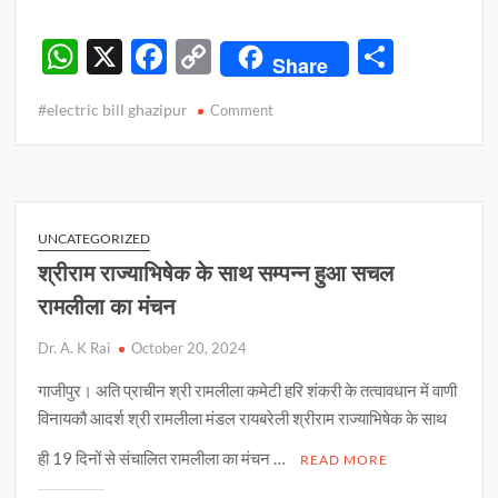
W
X
F
C
S
Share
h
ac
o
h
#electric bill ghazipur
on
Comment
at
e
p
ar
फर्जी
s
b
y
e
मीटर
रीडिंग
A
o
Li
के
p
o
n
मीटर
UNCATEGORIZED
रीडरों
p
k
k
श्रीराम राज्याभिषेक के साथ सम्पन्न हुआ सचल
को
रामलीला का मंचन
बर्खास्त
कर
Dr. A. K Rai
October 20, 2024
प्राथमिकी
दर्ज
गाजीपुर। अति प्राचीन श्री रामलीला कमेटी हरि शंकरी के तत्वावधान में वाणी
कराने
विनायकौ आदर्श श्री रामलीला मंडल रायबरेली श्रीराम राज्याभिषेक के साथ
के
आदेश
ही 19 दिनों से संचालित रामलीला का मंचन …
READ MORE