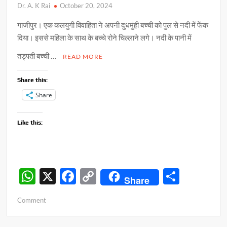
Dr. A. K Rai
October 20, 2024
गाजीपुर। एक कलयुगी विवाहिता ने अपनी दुधमुंही बच्ची को पुल से नदी में फेंक
दिया। इससे महिला के साथ के बच्चे रोने चिल्लाने लगे। नदी के पानी में
तड्पती बच्ची …
READ MORE
Share this:
Share
Like this:
W
X
F
C
S
Share
h
ac
o
h
on
Comment
at
e
p
ar
कलयुगी
s
b
y
e
मां