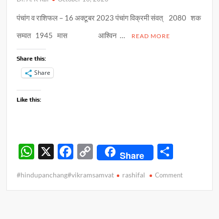
पंचांग व राशिफल – 16 अक्टूबर 2023 पंचांग विक्रमी संवत् 2080 शक
सम्वत 1945 मास आश्विन …
READ MORE
Share this:
Share
Like this:
W
X
F
C
S
Share
h
ac
o
h
#hindupanchang#vikramsamvat
rashifal
on
Comment
at
e
p
ar
पंचांग
s
b
y
e
व
राशिफल
A
o
Li
–