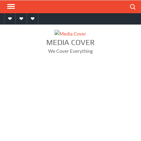
Skip
Search
to
Home
About
Contact
content
MEDIA COVER
We Cover Everything