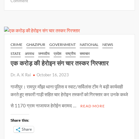
on
Comment
at
e
p
ar
वैदिक
s
b
y
e
मंत्रोच्चार
के
A
o
Li
बीच
p
o
n
सम्पन्न
हुई
p
k
k
CRIME
GHAZIPUR
GOVERNMENT
NATIONAL
NEWS
मां
STATE
अपराध
जनपदीय
प्रदेश
राष्ट्रीय
समाचार
सरस्वती
की
एक करोड़ की हेरोइन संग चार तस्कर गिरफ्तार
प्रतिमा
Dr. A. K Rai
October 16, 2023
गाजीपुर। रामपुर माँझा थाना पुलिस व स्वाट/सर्विलांस टीम ने बड़ी कार्यवाही
करते हुए सफारी गाड़ी सहित चार हेरोइन तस्करों को गिरफ्तार कर उनके कब्जे
से 1170 ग्राम नाजायज हेरोईन बरामद …
READ MORE
Share this:
Share