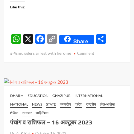
Like this:
W
X
F
C
S
Share
h
ac
o
h
# 4smugglers arrest with heroine
on
Comment
at
e
p
ar
एक
s
b
y
e
करोड़
की
A
o
Li
हेरोइन
p
o
n
संग
चार
p
k
k
DHARM
EDUCATION
GHAZIPUR
INTERNATIONAL
तस्कर
NATIONAL
NEWS
STATE
जनपदीय
प्रदेश
राष्ट्रीय
लेख-आलेख
गिरफ्तार
शैक्षिक
समाचार
साहित्यिक
पंचांग व राशिफल – 16 अक्टूबर 2023
Dr. A. K Rai
October 16, 2023