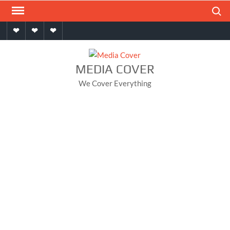
Skip
Search
to
Home
About
Contact
content
MEDIA COVER
We Cover Everything