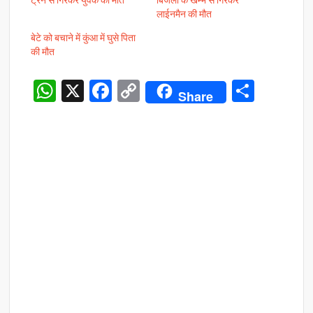
लाईनमैन की मौत
बेटे को बचाने में कुंआ में घुसे पिता
की मौत
W
X
F
C
S
Share
h
ac
o
h
at
e
p
ar
s
b
y
e
A
o
Li
p
o
n
p
k
k