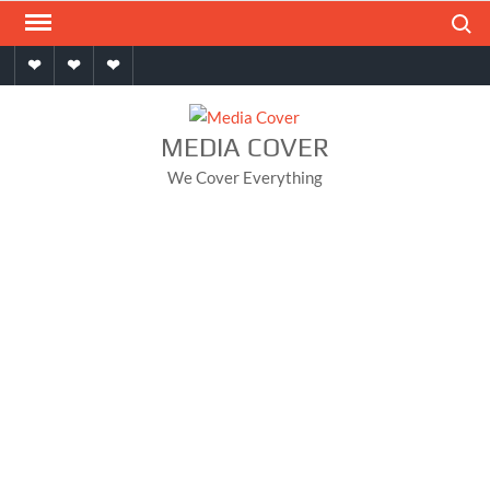
Skip
Search
to
Home
About
Contact
content
MEDIA COVER
We Cover Everything