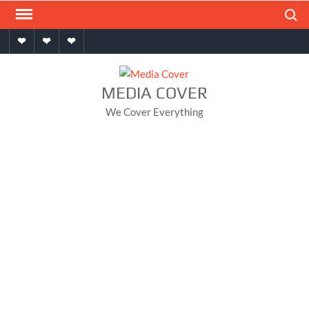
Skip
Search
to
Home
About
Contact
content
MEDIA COVER
We Cover Everything