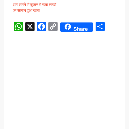
आग लगने से दुकान में रखा लाखों
का सामान हुआ खाक
W
X
F
C
S
Share
h
ac
o
h
at
e
p
ar
s
b
y
e
A
o
Li
p
o
n
p
k
k