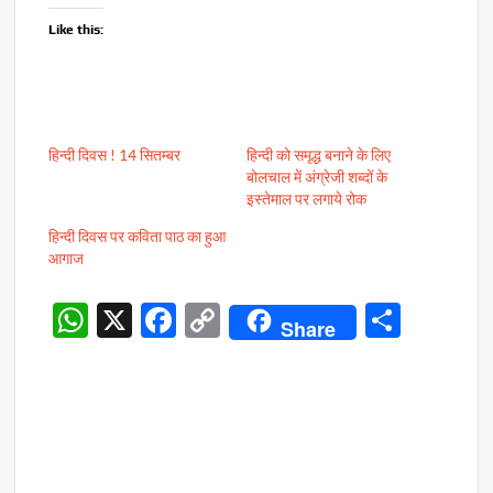
Like this:
हिन्दी दिवस ! 14 सितम्बर
हिन्दी को समृद्ध बनाने के लिए
बोलचाल में अंग्रेजी शब्दों के
इस्तेमाल पर लगाये रोक
हिन्दी दिवस पर कविता पाठ का हुआ
आगाज
W
X
F
C
S
Share
h
ac
o
h
at
e
p
ar
s
b
y
e
A
o
Li