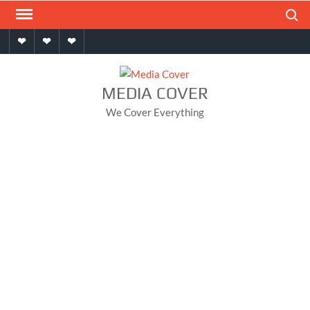
Skip
Search
to
Home
About
Contact
content
MEDIA COVER
We Cover Everything