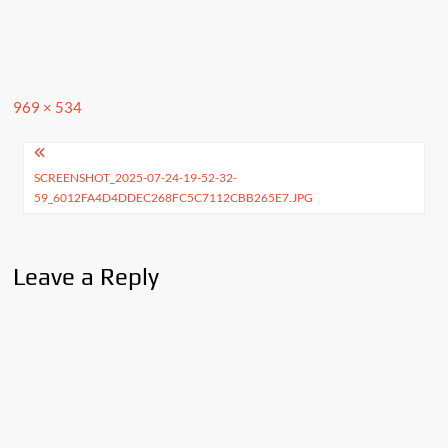
Full
969 × 534
size
Post
SCREENSHOT_2025-07-24-19-52-32-
navigation
59_6012FA4D4DDEC268FC5C7112CBB265E7.JPG
Leave a Reply