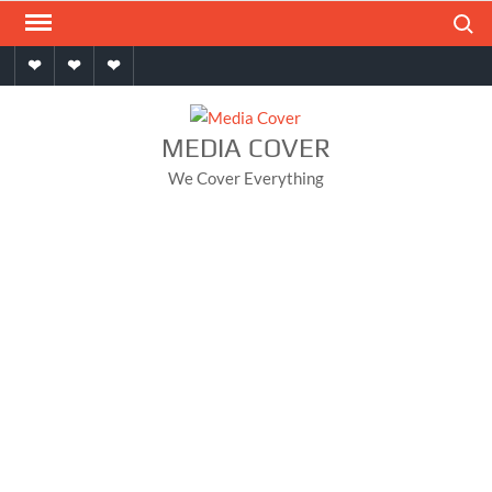
Skip
Search
to
Home
About
Contact
content
MEDIA COVER
We Cover Everything