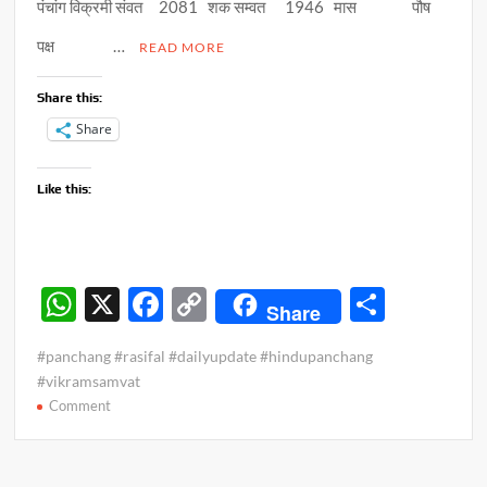
पंचांग विक्रमी संवत 2081 शक सम्वत 1946 मास पौष
पक्ष …
READ MORE
Share this:
Share
Like this:
W
X
F
C
S
Share
h
ac
o
h
#panchang #rasifal #dailyupdate #hindupanchang
at
e
p
ar
#vikramsamvat
s
b
y
e
on
Comment
पंचांग
A
o
Li
व
p
o
n
राशिफल