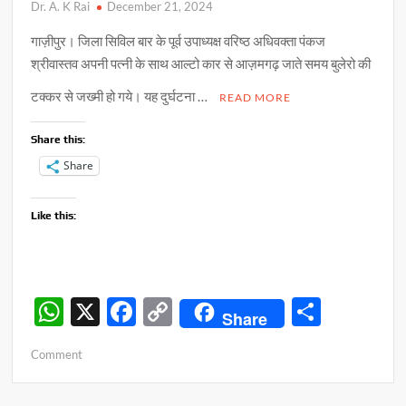
Dr. A. K Rai
December 21, 2024
गाज़ीपुर। जिला सिविल बार के पूर्व उपाध्यक्ष वरिष्ठ अधिवक्ता पंकज
श्रीवास्तव अपनी पत्नी के साथ आल्टो कार से आज़मगढ़ जाते समय बुलेरो की
टक्कर से जख्मी हो गये। यह दुर्घटना …
READ MORE
Share this:
Share
Like this:
W
X
F
C
S
Share
h
ac
o
h
on
Comment
at
e
p
ar
सड़क
s
b
y
e
दुर्घटना