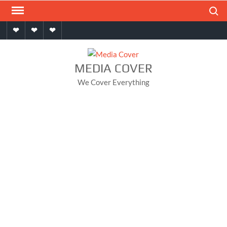
Skip
Search
to
Home
About
Contact
content
MEDIA COVER
We Cover Everything