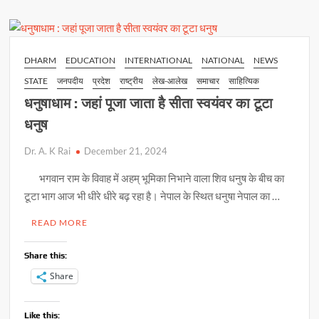
में
A
o
Li
अधिवक्ता
p
o
n
घायल
p
k
k
DHARM
EDUCATION
INTERNATIONAL
NATIONAL
NEWS
STATE
जनपदीय
प्रदेश
राष्ट्रीय
लेख-आलेख
समाचार
साहित्यिक
धनुषाधाम : जहां पूजा जाता है सीता स्वयंवर का टूटा
धनुष
Dr. A. K Rai
December 21, 2024
भगवान राम के विवाह में अहम् भूमिका निभाने वाला शिव धनुष के बीच का
टूटा भाग आज भी धीरे धीरे बढ़ रहा है। नेपाल के स्थित धनुषा नेपाल का …
READ MORE
Share this:
Share
Like this: