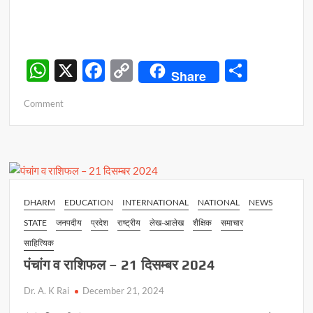
W
X
F
C
S
Share
h
ac
o
h
on
Comment
at
e
p
ar
धनुषाधाम
s
b
y
e
:
जहां
A
o
Li
पूजा
p
o
n
जाता
है
p
k
k
DHARM
EDUCATION
INTERNATIONAL
NATIONAL
NEWS
सीता
STATE
जनपदीय
प्रदेश
राष्ट्रीय
लेख-आलेख
शैक्षिक
समाचार
स्वयंवर
का
साहित्यिक
टूटा
पंचांग व राशिफल – 21 दिसम्बर 2024
धनुष
Dr. A. K Rai
December 21, 2024