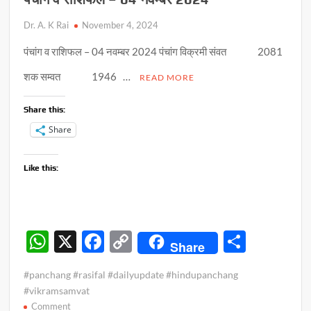
Dr. A. K Rai
November 4, 2024
पंचांग व राशिफल – 04 नवम्बर 2024 पंचांग विक्रमी संवत 2081
शक सम्वत 1946 …
READ MORE
Share this:
Share
Like this:
W
X
F
C
S
Share
h
ac
o
h
#panchang #rasifal #dailyupdate #hindupanchang
at
e
p
ar
#vikramsamvat
s
b
y
e
on
Comment