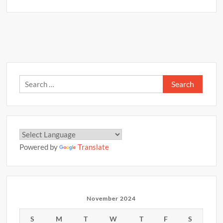
पंचांग
A
o
Li
व
p
o
n
राशिफल
p
–
k
k
04
नवम्बर
2024
Search
for:
Powered by
Translate
November 2024
S
M
T
W
T
F
S