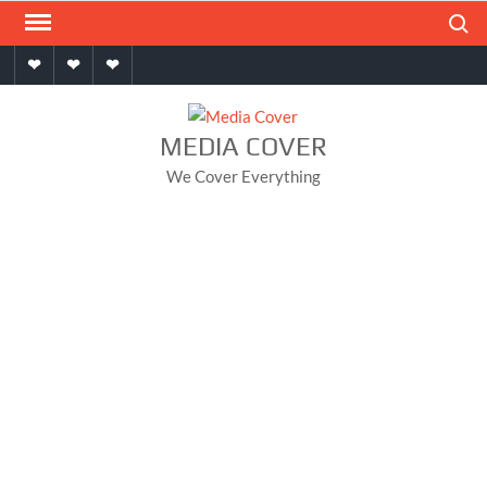
Skip
Search
to
Home
About
Contact
content
MEDIA COVER
We Cover Everything