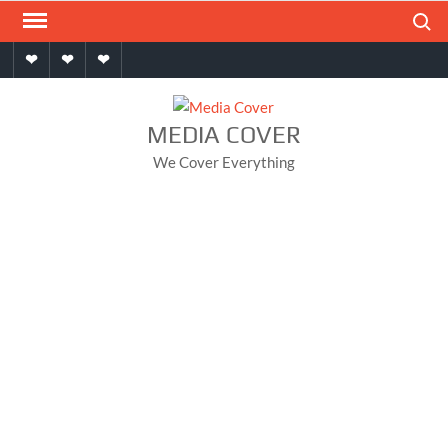
Skip
Search
to
Home
About
Contact
content
MEDIA COVER
We Cover Everything