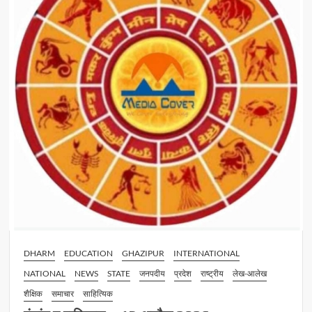
विचार
प्रासंगिक
DHARM
EDUCATION
GHAZIPUR
INTERNATIONAL
NATIONAL
NEWS
STATE
जनपदीय
प्रदेश
राष्ट्रीय
लेख-आलेख
शैक्षिक
समाचार
साहित्यिक