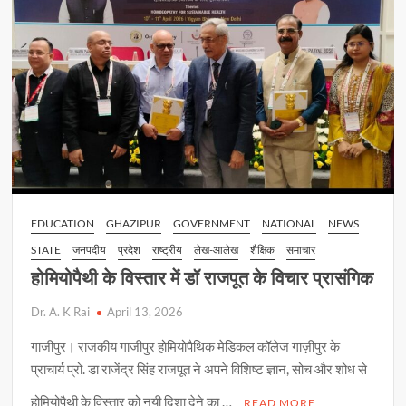
p
k
k
मेडिकल
कॉलेज
का
वार्षिकोत्सव
EDUCATION
GHAZIPUR
GOVERNMENT
NATIONAL
NEWS
STATE
जनपदीय
प्रदेश
राष्ट्रीय
लेख-आलेख
शैक्षिक
समाचार
होमियोपैथी के विस्तार में डॉ राजपूत के विचार प्रासंगिक
Dr. A. K Rai
April 13, 2026
गाजीपुर। राजकीय गाजीपुर होमियोपैथिक मेडिकल कॉलेज गाज़ीपुर के
प्राचार्य प्रो. डा राजेंद्र सिंह राजपूत ने अपने विशिष्ट ज्ञान, सोच और शोध से
होमियोपैथी के विस्तार को नयी दिशा देने का …
READ MORE