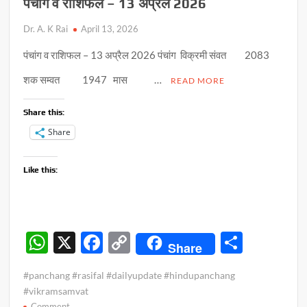
पंचांग व राशिफल – 13 अप्रैल 2026
Dr. A. K Rai
April 13, 2026
पंचांग व राशिफल – 13 अप्रैल 2026 पंचांग विक्रमी संवत 2083
शक सम्वत 1947 मास …
READ MORE
Share this:
Share
Like this:
W
X
F
C
S
Share
h
ac
o
h
#panchang #rasifal #dailyupdate #hindupanchang
at
e
p
ar
#vikramsamvat
on
Comment