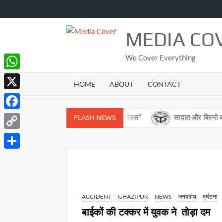
Skip
to
content
MEDIA CO
We Cover Everything
WhatsApp
HOME
ABOUT
CONTACT
X
Facebook
 के सबसे बड़े गांव में मना ” कारगिल विजय दिवस”
सादात और बिरनो ब्लाक क
FLASH NEWS
Copy
Link
Share
ACCIDENT
GHAZIPUR
NEWS
जनपदीय
दुर्घटना
बाईकों की टक्कर में युवक ने तोड़ा दम