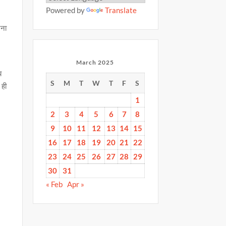
Powered by
Translate
टना
March 2025
य
S
M
T
W
T
F
S
 ही
1
2
3
4
5
6
7
8
9
10
11
12
13
14
15
16
17
18
19
20
21
22
23
24
25
26
27
28
29
30
31
« Feb
Apr »