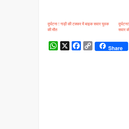
दुर्घटना ! गाड़ी की टक्कर में बाइक सवार युवक
दुर्घटन
की मौत
सवार क
W
X
F
C
Share
h
ac
o
at
e
p
s
b
y
A
o
Li
p
o
n
p
k
k