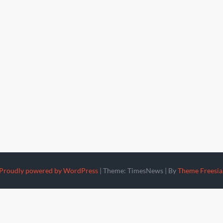
Proudly powered by WordPress
|
Theme: TimesNews
|
By
Theme Freesia