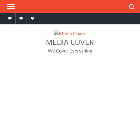
Skip
Search
to
Home
About
Contact
content
MEDIA COVER
We Cover Everything