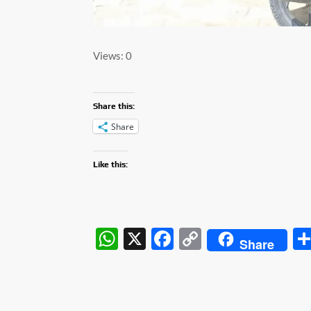
Views: 0
Share this:
Share
Like this:
W
X
F
C
Share
h
ac
o
at
e
p
s
b
y