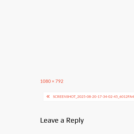
A
o
Li
p
o
n
p
k
k
Full
1080 × 792
size
Post
SCREENSHOT_2025-08-20-17-34-02-45_6012F
navigation
Leave a Reply