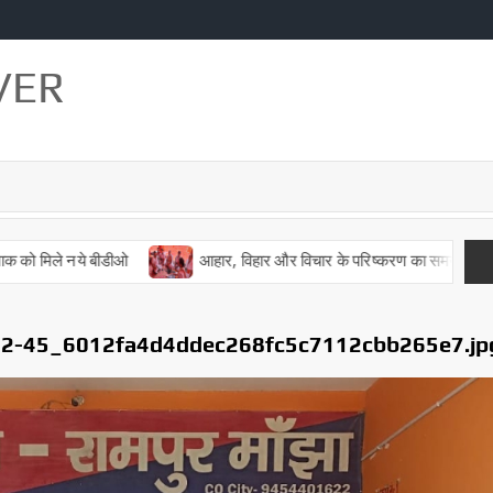
VER
ले नये बीडीओ
आहार, विहार और विचार के परिष्करण का समय है चातुर्मास : स्
02-45_6012fa4d4ddec268fc5c7112cbb265e7.jp