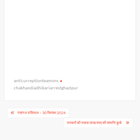
anticurreptionteamvns
chakhandiadhikariarrestghazipur
Post
पंचांग व राशिफल – 30 सितंबर 2024
navigation
तस्करों की पचास लाख रुपए की सम्पत्ति कुर्क