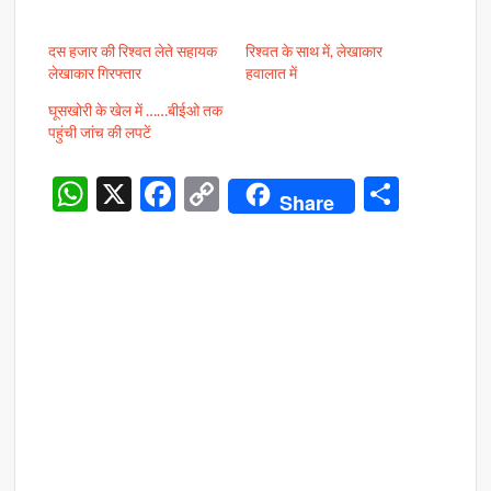
दस हजार की रिश्वत लेते सहायक
रिश्वत के साथ में, लेखाकार
लेखाकार गिरफ्तार
हवालात में
घूसखोरी के खेल में ……बीईओ तक
पहुंची जांच की लपटें
W
X
F
C
S
Share
h
ac
o
h
at
e
p
ar
s
b
y
e
A
o
Li
p
o
n
p
k
k