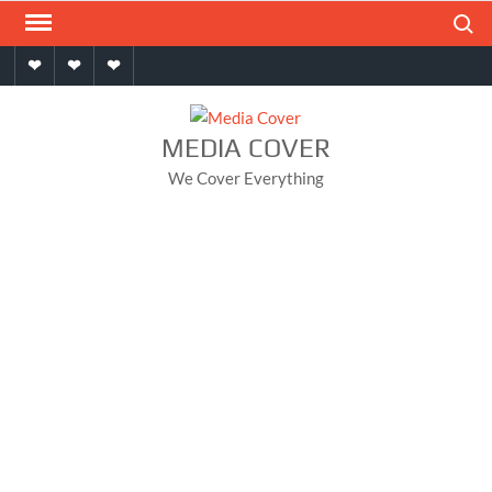
Skip
Search
to
Home
About
Contact
content
MEDIA COVER
We Cover Everything