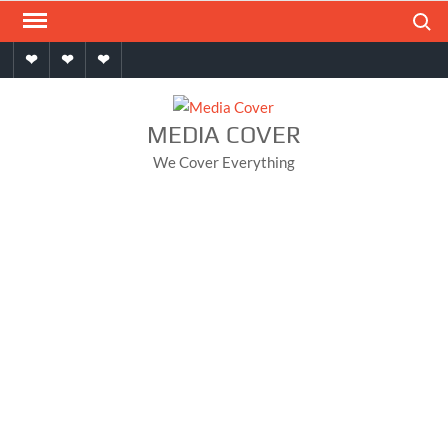
Skip
Search
to
Home
About
Contact
content
MEDIA COVER
We Cover Everything