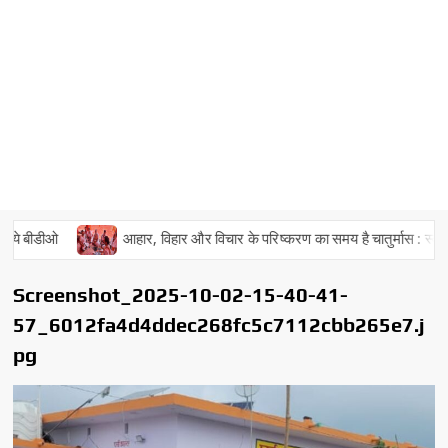
 बीडीओ
आहार, विहार और विचार के परिष्करण का समय है चातुर्मास : स्वामी भव
Screenshot_2025-10-02-15-40-41-
57_6012fa4d4ddec268fc5c7112cbb265e7.j
pg