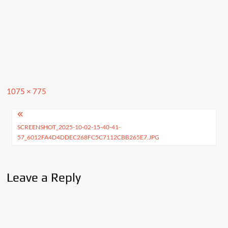
Full
1075 × 775
size
Post
SCREENSHOT_2025-10-02-15-40-41-
navigation
57_6012FA4D4DDEC268FC5C7112CBB265E7.JPG
Leave a Reply