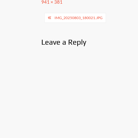
Full
941 × 381
size
Post
IMG_20250803_180021.JPG
navigation
Leave a Reply