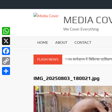
Skip
to
content
MEDIA CO
We Cover Everything
WhatsApp
HOME
ABOUT
CONTACT
X
Facebook
धायक उमाशंकर सिंह
नशा मुक्ति शपथ कार्यक्रम में चिकित्सा प्रशिक्षणार्थियों ने
FLASH NEWS
Copy
Link
IMG_20250803_180021.jpg
Share