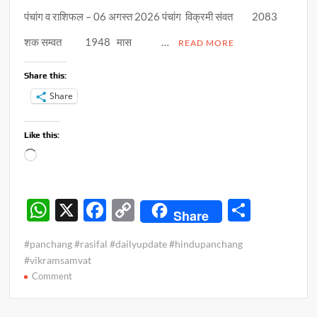
पंचांग व राशिफल – 06 अगस्त 2026 पंचांग विक्रमी संवत 2083
शक सम्वत 1948 मास …
READ MORE
Share this:
Share
Like this:
Loading…
W
X
F
C
S
Share
h
ac
o
h
#panchang #rasifal #dailyupdate #hindupanchang
at
e
p
ar
#vikramsamvat
s
b
y
e
on
Comment
पंचांग
A
o
Li
व