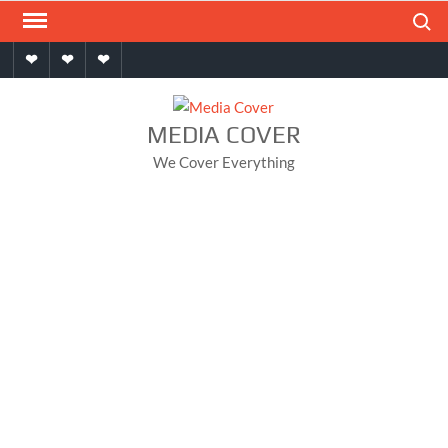
Skip
Search
to
Home
About
Contact
content
MEDIA COVER
We Cover Everything