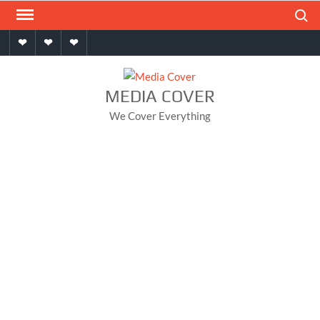
Skip
Search
to
Home
About
Contact
content
MEDIA COVER
We Cover Everything