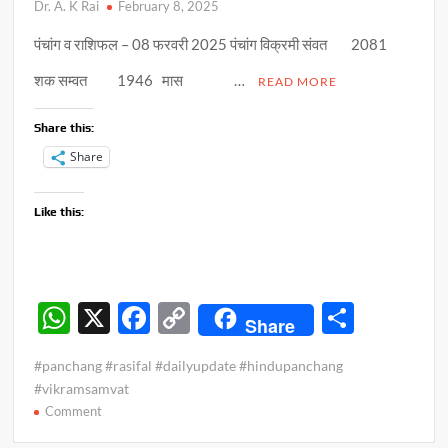
Dr. A. K Rai
February 8, 2025
पंचांग व राशिफल – 08 फरवरी 2025 पंचांग विक्रमी संवत 2081
शक सम्वत 1946 मास …
READ MORE
Share this:
Share
Like this:
W
X
F
C
S
Share
h
ac
o
h
#panchang #rasifal #dailyupdate #hindupanchang
at
e
p
ar
#vikramsamvat
s
b
y
e
on
Comment
पंचांग
A
o
Li