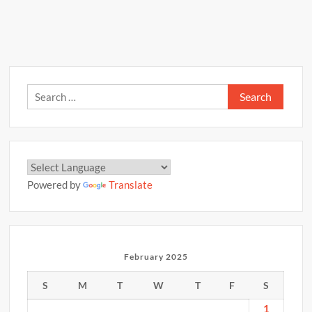
व
p
o
n
राशिफल
p
–
k
k
08
फरवरी
2025
Search
for:
Powered by
Translate
February 2025
S
M
T
W
T
F
S
1