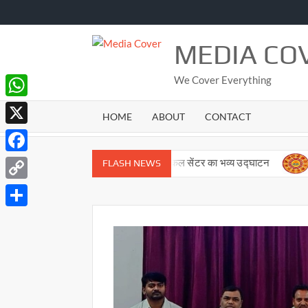
Skip
to
content
MEDIA CO
We Cover Everything
WhatsApp
HOME
ABOUT
CONTACT
X
Facebook
्तार
नये अस्पताल एवं सर्जिकल सेंटर का भव्य उद्घाटन
पंचांग
FLASH NEWS
Copy
Link
Share