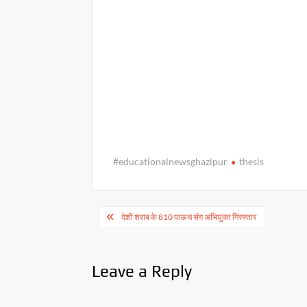
p
o
n
p
k
k
#educationalnewsghazipur
thesis
Post
देशी शराब के 810 पाऊच संग अभियुक्त गिरफ्तार
navigation
Leave a Reply