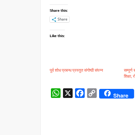
Share this:
Share
Like this:
पूर्व शोध प्रबन्ध प्रस्तुत संगोष्ठी संपन्न
सम्पूर्ण
शिक्षा,
W
X
F
C
Share
h
ac
o
at
e
p
s
b
y
A
o
Li